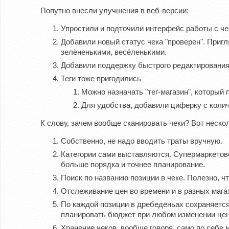
Попутно внесли улучшения в веб-версии:
Упростили и подточили интерфейс работы с че
Добавили новый статус чека "проверен". Пригл
зелёненькими, весёленькими.
Добавили поддержку быстрого редактирования г
Теги тоже пригодились
Можно назначать "тег-магазин", который 
Для удобства, добавили циферку с количе
К слову, зачем вообще сканировать чеки? Вот неско
Собственно, не надо вводить траты вручную.
Категории сами выставляются. Супермаркетовск
больше порядка и точнее планирование.
Поиск по названию позиции в чеке. Полезно, ч
Отслеживание цен во времени и в разных мага
По каждой позиции в дребеденьах сохраняется 
планировать бюджет при любом изменении цен 
Хранение чеков, вообще говоря, само по себе 