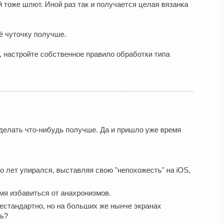
тоже шлют. Иной раз так и получается целая вязанка
ё чуточку получше.
 настройте собственное правило обработки типа
 сделать что-нибудь получше. Да и пришло уже время
о лет упирался, выставляя свою "непохожесть" на iOS,
мя избавиться от анахронизмов.
стандартно, но на больших же нынче экранах
дь?