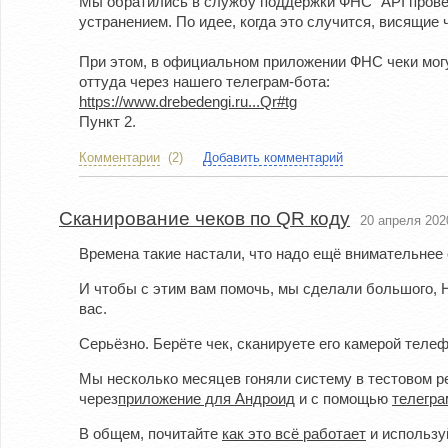
Мы обратились в службу поддержки ФНС "API провер
устранением. По идее, когда это случится, висящие
При этом, в официальном приложении ФНС чеки могут
оттуда через нашего телеграм-бота:
https://www.drebedengi.ru...Qr#tg
Пункт 2.
Комментарии
(2)
Добавить комментарий
Сканирование чеков по QR коду
20 апреля 202
Времена такие настали, что надо ещё внимательнее 
И чтобы с этим вам помочь, мы сделали большого, 
вас.
Серьёзно. Берёте чек, сканируете его камерой теле
Мы несколько месяцев гоняли систему в тестовом ре
через
приложение для Андроид
и с помощью
телегра
В общем, почитайте
как это всё работает
и использу