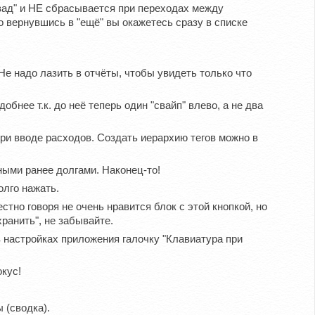
азад" и НЕ сбрасывается при переходах между
то вернувшись в "ещё" вы окажетесь сразу в списке
Не надо лазить в отчёты, чтобы увидеть только что
обнее т.к. до неё теперь один "свайп" влево, а не два
при вводе расходов. Создать иерархию тегов можно в
ными ранее долгами. Наконец-то!
олго нажать.
тно говоря не очень нравится блок с этой кнопкой, но
ранить", не забывайте.
 настройках приложения галочку "Клавиатура при
кус!
 (сводка).