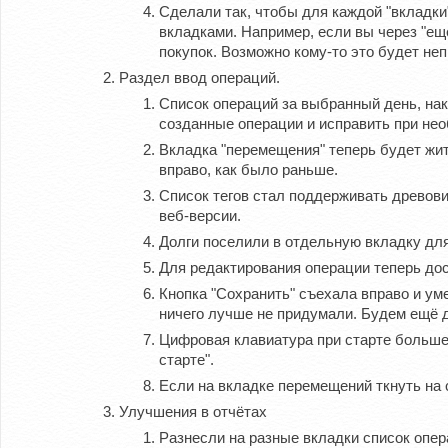
Сделали так, чтобы для каждой "вкладки
вкладками. Например, если вы через "ещё
покупок. Возможно кому-то это будет не
Раздел ввод операций.
Список операций за выбранный день, нако
созданные операции и исправить при не
Вкладка "перемещения" теперь будет жить 
вправо, как было раньше.
Список тегов стал поддерживать древови
веб-версии.
Долги поселили в отдельную вкладку для
Для редактирования операции теперь дос
Кнопка "Сохранить" съехала вправо и уме
ничего лучше не придумали. Будем ещё д
Цифровая клавиатура при старте больше 
старте".
Если на вкладке перемещений ткнуть на 
Улучшения в отчётах
Разнесли на разные вкладки список опер