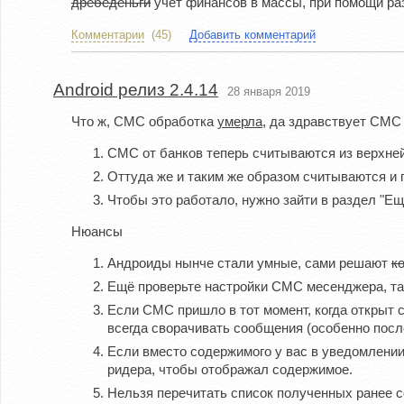
дребеденьги
учёт финансов в массы, при помощи раз
Комментарии
(45)
Добавить комментарий
Android релиз 2.4.14
28 января 2019
Что ж, СМС обработка
умерла
, да здравствует СМС
СМС от банков теперь считываются из верхне
Оттуда же и таким же образом считываются и 
Чтобы это работало, нужно зайти в раздел "Е
Нюансы
Андроиды нынче стали умные, сами решают
к
Ещё проверьте настройки СМС месенджера, там
Если СМС пришло в тот момент, когда открыт 
всегда сворачивать сообщения (особенно посл
Если вместо содержимого у вас в уведомлении
ридера, чтобы отображал содержимое.
Нельзя перечитать список полученных ранее с