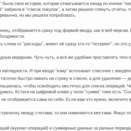
" была своя история, которая отматывается назад по кнопке "н
" забрели в "список покупок", а затем решили глянуть отчёты, 
привычно, но мы решили попробовать.
нец, отображается сразу под формой ввода, как в веб-версии. 
обходимости.
слева от "расходы", может её сразу кто-то "потеряет", но это уд
дную иерархию. Чуть-чуть, а всё же удобнее проставлять теги 
 наглядности. И при вводе "кому" всплывает списочек с введён
таточно быстро нажать на строку в списке, а для удаления — д
ньшилась, чтобы освободить местечко для списка операций. Чес
умать. Кстати на цифровой клаве у поля "сумма" тоже есть "Сох
не отображается сама по себе. Если вам это нужно, включите в
стрелочку между счетами, то они поменяются местами. Фокус-по
аций (журнал операций) и суммарные данные за разные периоды