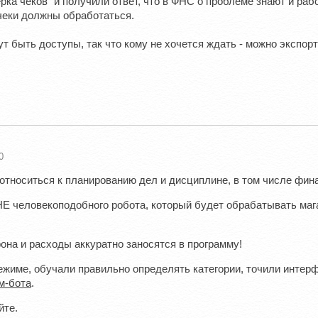
ка чеков" и получили ответ, что в ФНС о проблеме знают и раб
 чеки должны обработаться.
 быть доступы, так что кому не хочется ждать - можно экспор
0
относиться к планированию дел и дисциплине, в том числе фин
НЕ человекоподобного робота, который будет обрабатывать маг
фона и расходы аккуратно заносятся в программу!
жиме, обучали правильно определять категории, точили интерф
м-бота
.
йте.