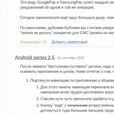
Эти ведь GooglePay и SamsungPay шлют каждый своё
уведомлений об одной и той же операции.
Сегодня законопатили ещё одну большую дыру, чере
По умолчанию, дублями-бублями мы считаем уведомл
"ничего не делать" конкретно для СМС (можно по на
Комментарии
(3)
Добавить комментарий
Android релиз 2.5
16 сентября 2019
После зимнего "бестолково-гуглового" релиза, надо
освежить приложение в целом. Ниже отчётик о том, ч
Подтянули навигацию по приложению к общему
Для этого панель навигации переехала вн
навязывая всем трудно-досягаемое верх
Совсем чуть-чуть причесали шрифты и цв
Кнопку "ещё" с
ненужными
второстепенны
дотянуться туда большим пальцем труднее