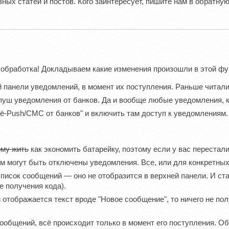
ных статей и постов. Кого заинтересует, пишите нам в обратную
 обработка! Докладываем какие изменения произошли в этой фун
й панели уведомлений, в момент их поступления. Раньше читал
пуш уведомления от банков. Да и вообще любые уведомления, к
щё-Push/СМС от банков" и включить там доступ к уведомлениям.
ому жить
как экономить батарейку, поэтому если у вас перест
 могут быть отключены уведомления. Все, или для конкретных
список сообщений — оно не отобразится в верхней панели. И ст
е получения кода).
 отображается текст вроде "Новое сообщение", то ничего не по
ообщений, всё происходит только в момент его поступления. О