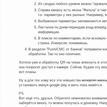
Из сводки любого уровня можно "провали
Справа вверху есть икона "Фильтр" и та
т.е. параметры у них разные. Например,
Выбранные параметры запоминаются авто
Листалки по дням-периодам взад-вперёд 
информации.
В поиске по комментарию, если искомую с
строка. Инверсия, понимаешь.
В разделе "Push/СМС от банков" поправили ко
обработки. Так-то оно логичнее.
Хотели уже и обработку QR на чеках впихнуть в это
оно попросит доступ к камере. Сейчас будем эту ве
вот планы.
Ну а для тех кому все эти новшества
испортят жизн
установить минуя google play и жить пока живётся.
PS
Вот ещё что, друзья. Обратите немножечко внимани
наберётся много, то можно получать и денюжку. Нап