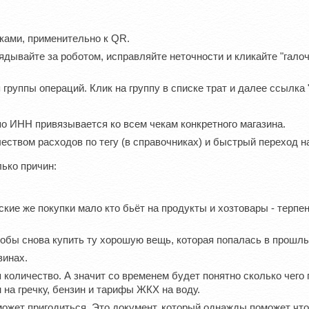
ками, применительно к QR.
ядывайте за роботом, исправляйте неточности и кликайте "галоч
руппы операций. Клик на группу в списке трат и далее ссылка 
по ИНН привязывается ко всем чекам конкретного магазина.
ством расходов по тегу (в справочниках) и быстрый переход на
лько причин:
ие же покупки мало кто бьёт на продукты и хозтовары - терпени
тобы снова купить ту хорошую вещь, которая попалась в прошлы
зинах.
количество. А значит со временем будет понятно сколько чего 
на гречку, бензин и тарифы ЖКХ на воду.
может пригодиться. Это документ, который однажды поможет что