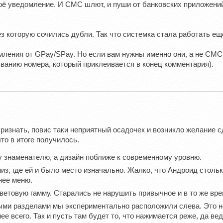
 уведомление. И СМС шлют, и пуши от банковских приложений 
з которую сочились дубли. Так что системка стала работать ещ
ения от GPay/SPay. Но если вам нужны именно они, а не СМС,
званию номера, который приклеивается в конец комментария).
 признать, повис таки неприятный осадочек и возникло желание
то в итоге получилось.
 знаменателю, а дизайн поближе к современному уровню.
из, где ей и было место изначально. Жалко, что Андроид стольк
нее меню.
етовую гамму. Старались не нарушить привычное и в то же вре
ми разделами мы экспериментально расположили слева. Это не
 всего. Так и пусть там будет то, что нажимается реже, да ве