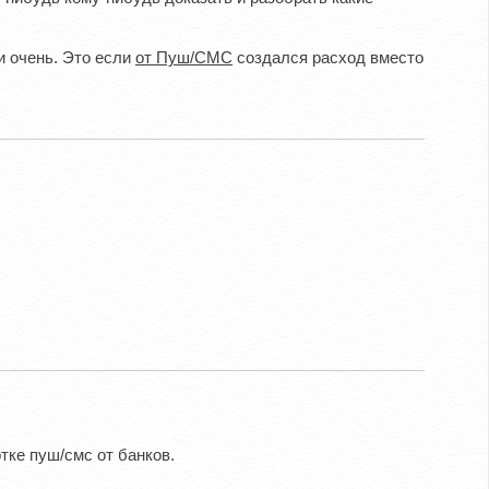
и очень. Это если
от Пуш/СМС
создался расход вместо
тке пуш/смс от банков.