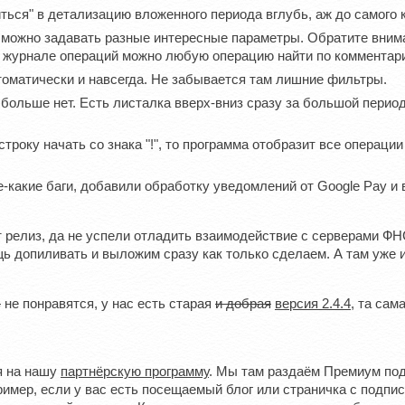
ться" в детализацию вложенного периода вглубь, аж до самого к
м можно задавать разные интересные параметры. Обратите вним
 в журнале операций можно любую операцию найти по комментари
матически и навсегда. Не забывается там лишние фильтры.
больше нет. Есть листалка вверх-вниз сразу за большой перио
троку начать со знака "!", то программа отобразит все операц
е-какие баги, добавили обработку уведомлений от Google Pay и
т релиз, да не успели отладить взаимодействие с серверами ФН
щь допиливать и выложим сразу как только сделаем. А там уже и
ь
не понравятся, у нас есть старая
и добрая
версия 2.4.4
, та са
я на нашу
партнёрскую программу
. Мы там раздаём Премиум подп
ример, если у вас есть посещаемый блог или страничка с подп