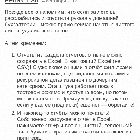
Релиз 1.36
4 сентября 2012
Прежде всего напомним, что если за лето вы
расслабились и спустили рукава у домашней
бухгалтерии - можно прямо сейчас
начать с чистого
листа
, удалив всё старое.
А тем временем:
Отчёты из раздела отчётов, отныне можно
сохранять в Excel. В настоящий Excel (не
CSV)! С уже включенными в отчёт фильтрами
по всем колонкам, подсчиданными итогами и
рекурсивной детализацией по дочерним
категориям. Эта штука работает пока в
тестовом режиме и доступна всем, но потом
мы включим её в Премиум подписку, так что
если у вас её (подписки) ещё нет —
обретайте
!
И наконец-то отчёты можно печатать!
Собственно, загружаете отчёт в Excel,
нажимаете ctrl+p и вот он, чистый, тёпленький
лист бумаги с красивым отчётом выезжает из
принтера.