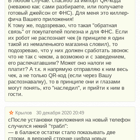
В любом случае: спасибо за импорт QR-кода
(неважно как: сами разбираете, или получаете
готовый джейсон от ФНС). Для меня это киллер-
фича Вашего приложения!
К тому же, подозреваю, что такая "обратная
связь" от покупателей полезна и для ФНС. Если
их робот не распознает чек (в принципе я один
такой из немаленького магазина словил), то
подозреваю, что у них должен сработать звонок:
что не так с чеком, а возможно и с заведением,
его распечатавшим? Может оно налоги не
платит? А т.к. я напрямую отправляю к ним весь
чек, а не только QR-код (если через Вашу
распознавалку), то в принципе они и глазами
могут понять, кто "наследил", и прийти к ним в
гости.
Крылов
30 декабря 2020 20:49
сПосле установки приложения на новый телефон
случился некий "трабл":
— в балансе остатки стало показывать две
строки, в верхней строчке цифра новых