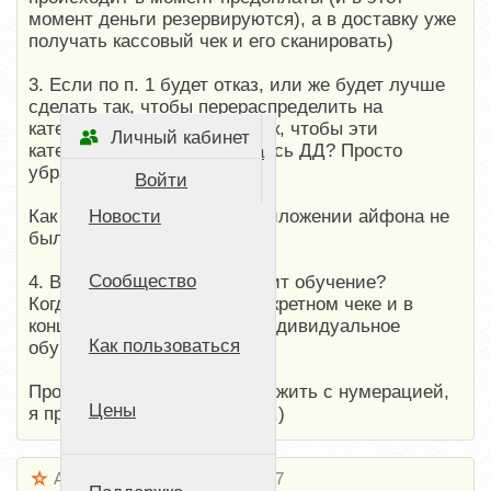
момент деньги резервируются), а в доставку уже
получать кассовый чек и его сканировать)
3. Если по п. 1 будет отказ, или же будет лучше
сделать так, чтобы перераспределить на
категории, то как сделать так, чтобы эти
Личный кабинет
категории не захламляли весь ДД? Просто
Стартовая страница
убрать их из отображения?
Войти
Как сделать так, чтобы в приложении айфона не
Новости
было толпени категорий?
Сообщество
4. В какой момент происходит обучение?
Когда я меняю данные в конкретном чеке и в
конце недели происходит индивидуальное
Как пользоваться
обучение?
Просьба при ответах продолжить с нумерацией,
Цены
я прибавлю что-нибудь еще.)
Андрей
20 апреля 2020 17:07