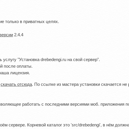
е только в приватных целях.
.
версии
2.4.4
 услугу "Установка drebedengi.ru на свой сервер".
й после оплаты.
 ваша лицензия.
x
скачать отсюда
. По ссылке из мастера установки скачается н
зволяющее работать с последними версиями моб. приложения п
ём сервере. Корневой каталог это 'src/drebedengi', в нём должна