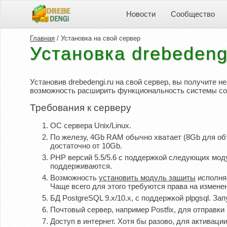
Новости
Сообщество
Главная
/ Установка на свой сервер
Установка drebedeng
Установив drebedengi.ru на свой сервер, вы получите 
возможность расширить функциональность системы с
Требования к серверу
ОС сервера Unix/Linux.
По железу, 4Gb RAM обычно хватает (8Gb для об
достаточно от 10Gb.
PHP версий 5.5/5.6 с поддержкой следующих модулей:
поддерживаются.
Возможность
установить модуль защиты
исполняе
Чаще всего для этого требуются права на изменен
БД PostgreSQL 9.x/10.x, с поддержкой plpgsql. З
Почтовый сервер, например Postfix, для отправк
Доступ в интернет. Хотя бы разово, для активаци