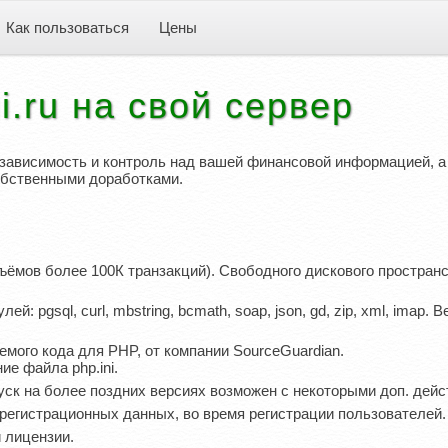
Как пользоваться
Цены
i.ru на свой сервер
независимость и контроль над вашей финансовой информацией, а
обственными доработками.
ъёмов более 100К транзакций). Свободного дискового простран
 pgsql, curl, mbstring, bcmath, soap, json, gd, zip, xml, imap. В
мого кода для PHP, от компании SourceGuardian.
ие файла php.ini.
апуск на более поздних версиях возможен с некоторыми доп. дейс
и регистрационных данных, во время регистрации пользователей.
и лицензии.