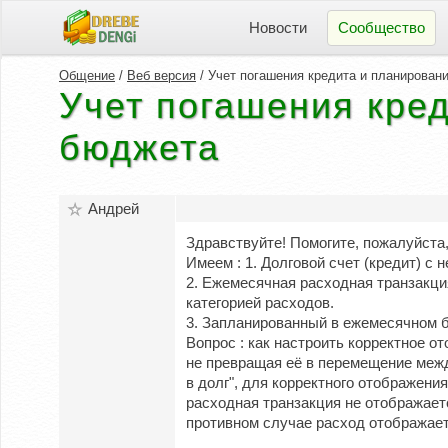
Новости
Сообщество
Общение
/
Веб версия
/ Учет погашения кредита и планирован
Учет погашения кре
бюджета
Андрей
Здравствуйте! Помогите, пожалуйста,
Имеем : 1. Долговой счет (кредит) с
2. Ежемесячная расходная транзакция
категорией расходов.
3. Запланированный в ежемесячном б
Вопрос : как настроить корректное о
не превращая её в перемещение межд
в долг", для корректного отображения
расходная транзакция не отображает
противном случае расход отображаетс