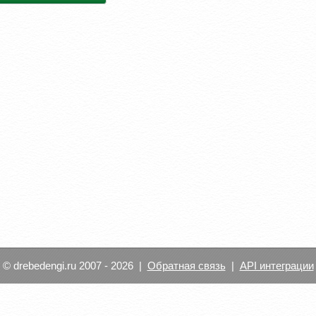
© drebedengi.ru 2007 - 2026 |
Обратная связь
|
API интеграции