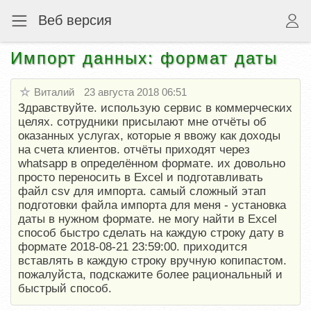
Веб версия
Импорт данных: формат даты
Виталий
23 августа 2018 06:51
Здравствуйте. использую сервис в коммерческих
целях. сотрудники присылают мне отчёты об
оказанных услугах, которые я ввожу как доходы
на счета клиентов. отчёты приходят через
whatsapp в определённом формате. их довольно
просто переносить в Excel и подготавливать
файл csv для импорта. самый сложный этап
подготовки файла импорта для меня - установка
даты в нужном формате. не могу найти в Excel
способ быстро сделать на каждую строку дату в
формате 2018-08-21 23:59:00. приходится
вставлять в каждую строку вручную копипастом.
пожалуйста, подскажите более рациональный и
быстрый способ.