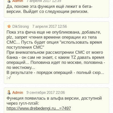
Admin
7 апреля 2017 12:39
Да, похоже эта функция ещё лежит в бета-
версии. Выйдет со следующим релизом.
DikStrong
7 апреля 2017 12:56
Пока эта фича еще не опубликована, добавьте,
plz, запрет чтения времени операции из тела
СМС... Пусть будет опция "использовать время
поступления СМС"
При внимательном рассмотрении СМС от моего
банка - он сам не знает, с каким TZ давать время
операций... Половина идет по москве, половина -
по местному...
В результате - порядок операций - полный сюр...
:-/
Admin
9 сентября 2017 22:06
Функция появилась в альфа версии, доступной
через гугл-плэй:
https://www.drebedengi.ru...=7497