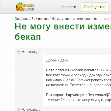
Новости
Сообщество
Общение
/
Веб версия
/ Не могу внести изменения после того, к
Не могу внести изме
бекап
Александр
Добрый день!
Взял автоматический бекап за 05.02.
все категории и расходы/доходы сохр
нажимаю кнопку "Зафиксировать трату
не возможно. Естественно, после об
Вот скрин - http://dropmefiles.com/z
течение 24 часов, то могу скинуть ск
Александр