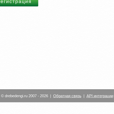
© drebedengi.ru 2007 - 2026 |
Обратная связь
|
API интеграции