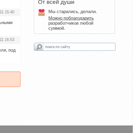
От всей души
Мы старались, делали.
11 15:40
Можно поблагодарить
льными
разработчиков любой
суммой.
11 16:53
еля, под