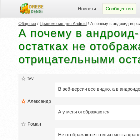
Новости
Сообщество
Общение
/
Приложение для Android
/ А почему в андроид-верси
А почему в андроид
остатках не отображ
отрицательными ост
tvv
В веб-версии все видно, а в андроид
Александр
А у меня отображаются.
Роман
Не отображаются только места хран