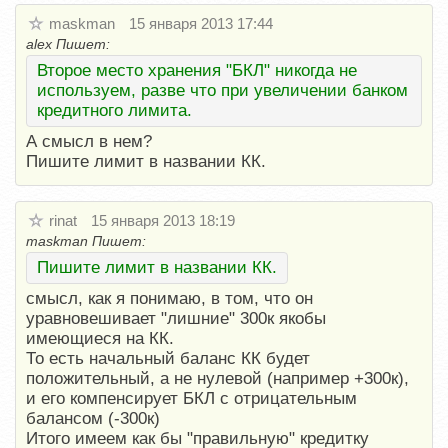
maskman
15 января 2013 17:44
alex Пишет:
Второе место хранения "БКЛ" никогда не
используем, разве что при увеличении банком
кредитного лимита.
А смысл в нем?
Пишите лимит в названии КК.
rinat
15 января 2013 18:19
maskman Пишет:
Пишите лимит в названии КК.
смысл, как я понимаю, в том, что он
уравновешивает "лишние" 300к якобы
имеющиеся на КК.
То есть начальный баланс КК будет
положительный, а не нулевой (например +300к),
и его компенсирует БКЛ с отрицательным
балансом (-300к)
Итого имеем как бы "правильную" кредитку