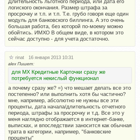
Длительность льготного периода, или дата его
логиского окончания. Размер штрафа за
просрочку и т.п. и т.п. Т.е. грубо говоря еще один
модуль для банковского биллинга. А это очень
большая работа, без которой по-моему можно
обойтись. ИМХО В общем виде, в котором это
сейчас доступно - для учета достаточно.
rinat
16 января 2013 10:31
alex Пишет:
для МХ Кредитные Карточки сразу же
потребуется некислый функционал
а почему сразу же? =) что мешает делать все это
постепенно? или выполнить хотя бы частично?
мне, например, абсолютно не нужны все эти
проценты, дата начала/длительность отчетного
периода, штрафы за просрочку и т.д. Все это у
меня наглядно отображается в интернет-банке,
выписках, и впоследствии заносится как обычная
трата в категории, например, "банковские
проценты"