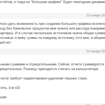
 отчётов, и тогда на "большом графике" будет ежегодная динамик
23 ноября 20
лохо дать возможность при создании большого графика исключ
ход без банковских процентов мне нужен) или расхода (наприме
вартиры). И в случае нескольких источников нужна общая сумма
точниках я вижу суммы по каждому источнику (что мне, в общем-
ей нет.
25 января 20
льными суммами и отрицательными. Сейчас отчете суммируется
ицательные. Разницу приходится считать на калькуляторе.
ечати) требует корректировки-удаление лишних строк.
ель. (см п2)
яцам