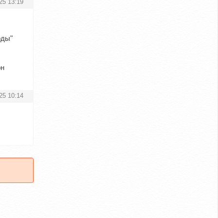
25 13:19
оды"
он
25 10:14