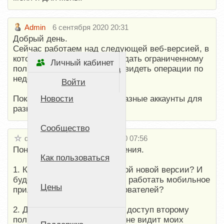
Admin
6 сентября 2020 20:31
Добрый день.
Сейчас работаем над следующей веб-версией, в
которой будет возможность дать ограниченному
Личный кабинет
пользователю возможность видеть операции по
Стартовая страница
недоступным счетам.
Войти
Пока, как вариант, завести разные аккаунты для
Новости
разных целей.
Сообщество
dbogachkov
7 сентября 2020 07:56
Понял, спасибо. Есть уточнения.
Как пользоваться
1. Когда ожидается релиз этой новой версии? И
будет ли при этом корректно работать мобильное
Цены
приложение у разных пользователей?
2. Даже, если я даю полный доступ второму
пользователю, он все равно не видит моих