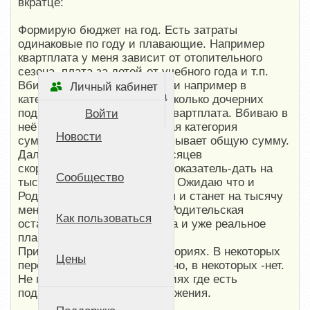
вкратце:
Формирую бюджет на год. Есть затраты
одинаковые по году и плавающие. Например
квартплата у меня зависит от отопительного
сезона, плата за детей-от учебного года и т.п.
Вбиваю плановые показатели например в
Личный кабинет
Стартовая страница
категорию Жильё. В ней несколько дочерних
подкатегорий. Одна из них квартплата. Вбиваю в
Войти
неё показатель, Родительская категория
Новости
суммирует дочерние и показывает общую сумму.
Далее я хочу через пару месяцев
скорректировать плановый показатель-дать на
Сообщество
тысяч меньше в квартплате. Ожидаю что и
Родительская пересчитается и станет на тысячу
меньше, однако это не так. Родительская
Как пользоваться
остается такой же как и была и уже реальное
планирование не отражает.
При чем так не во всех категориях. В некоторых
Цены
пересчитывает как и положено, в некоторых -нет.
Не пересчитывает в категориях где есть
подкатегории 2го уровня вложения.