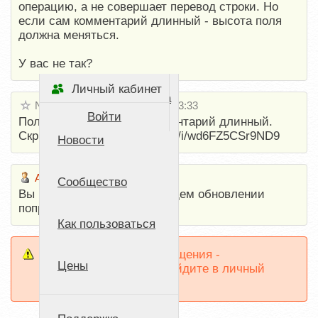
операцию, а не совершает перевод строки. Но
если сам комментарий длинный - высота поля
должна меняться.
У вас не так?
Личный кабинет
Стартовая страница
NO NAME
20 апреля 2016 13:33
Войти
Поле - однострочное, комментарий длинный.
Скриншот тут: https://yadi.sk/i/wd6FZ5CSr9ND9
Новости
Admin
20 апреля 2016 17:06
Сообщество
Вы правы, косяк. В следующем обновлении
поправим.
Как пользоваться
Чтобы отвечать на сообщения -
Цены
зарегистрируйтесь
и войдите в личный
кабинет.