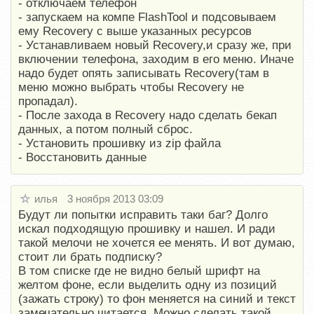
- отключаем телефон
- запускаем на компе FlashTool и подсовываем
ему Recovery с выше указанных ресурсов
- Устанавливаем новый Recovery,и сразу же, при
включении телефона, заходим в его меню. Иначе
надо будет опять записывать Recovery(там в
меню можно выбрать чтобы Recovery не
пропадал).
- После захода в Recovery надо сделать бекап
данных, а потом полный сброс.
- Установить прошивку из zip файла
- Восстановить данные
илья
3 ноября 2013 03:09
Будут ли попытки исправить таки баг? Долго
искал подходящую прошивку и нашел. И ради
такой мелочи не хочется ее менять. И вот думаю,
стоит ли брать подписку?
В том списке где не видно белый шрифт на
желтом фоне, если выделить одну из позиций
(зажать строку) то фон меняется на синий и текст
замечательно читается. Можно сделать такой