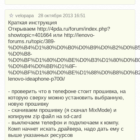
velopapa
28 октября 2013 16:51
Краткая инструкция
Открываем http://4pda.ru/forum/index.php?
showtopic=401664 или http://lenovo-
forums.ru/topic/389-
%D0%B4%D1%80%D0%B0%D0%B9%D0%B2%D0%B5
%D0%B8-
%D0%BF%D1%80%D0%BE%D0%B3%D1%80%D0%B
%D0%B4%D0%BB%D1%8F-
%D0%BF%D1%80%D0%BE%D1%88%D0%B8%D0%B
lenovo-ideaphone-p700i/
- проверить что в телефоне стоит прошивка, на
которую сверху можно установить выбранную,
новую прошивку
- скачиваем прошивку (я скачал MixMode) и
копируем zip файл на sd-card
- выключаем телефон и подключаем к компу.
Комп начнет искать драйвера, надо дать ему с
выше указанных ресурсов