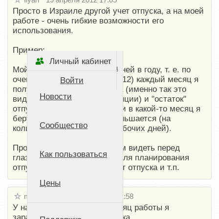
Просто в Израиле другой учет отпуска, а на моей
работе - очень гибкие возможности его
использования.
Пример:
Личный кабинет
Стартовая страница
Мой отпуск - 16 РАБОЧИХ дней в году, т. е. по
очень простой формуле (16/12) каждый месяц я
Войти
получаю по 1.33 дня отпуска (именно так это
Новости
видно и в зарплатной квитанции) и "остаток"
отпуска увеличивается. Если в какой-то месяц я
беру отпуск, то остаток уменьшается (на
Сообщество
количество пропущенных рабочих дней).
Просто мне кажется удобным видеть перед
Как пользоваться
глазами текущий остаток - для планирования
отпуска, учета отгулов в счет отпуска и т.п.
Цены
maskman
20 апреля 2012 11:58
У нас та же система. За месяц работы я
зарабатываю 2.33 дня отпуска.